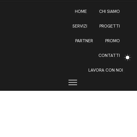
LAVORA CO
HOME
CHI SIAMO
SERVIZI
PROGETTI
PARTNER
PROMO
Copertino Ariston
CONTATTI
LAVORA CON NOI
Categoria
Luogo
Partner
Solare Termico
Copertino (LE)
Ariston